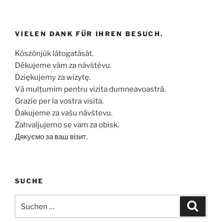
VIELEN DANK FÜR IHREN BESUCH.
Köszönjük látogatását.
Děkujeme vám za návštěvu.
Dziękujemy za wizytę.
Vă mulțumim pentru vizita dumneavoastră.
Grazie per la vostra visita.
Ďakujeme za vašu návštevu.
Zahvaljujemo se vam za obisk.
Дякуємо за ваш візит.
SUCHE
Suchen
Suche
nach: