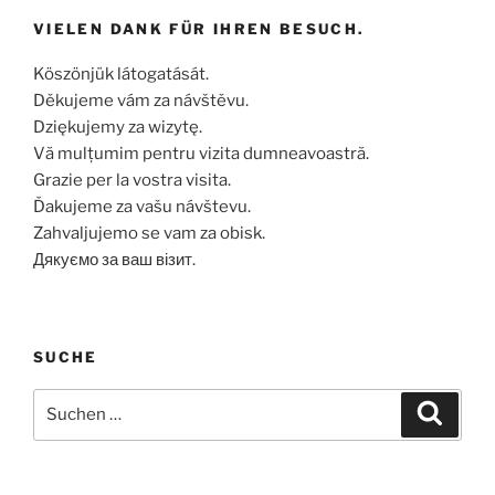
VIELEN DANK FÜR IHREN BESUCH.
Köszönjük látogatását.
Děkujeme vám za návštěvu.
Dziękujemy za wizytę.
Vă mulțumim pentru vizita dumneavoastră.
Grazie per la vostra visita.
Ďakujeme za vašu návštevu.
Zahvaljujemo se vam za obisk.
Дякуємо за ваш візит.
SUCHE
Suchen
Suche
nach: