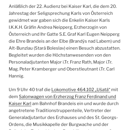
Anläßlich der 22. Audienz bei Kaiser Karl, die dem 20.
Jahrestag der Seligsprechung Karls von Österreich
gewidmet war gaben sich die Enkelin Kaiser Karls
I.K.K.H. Gräfin Andrea Neipperg, Erzherzogin von
Österreich und Ihr Gatte S.E. Graf Karl Eugen Neipperg
die Ehre Brandeis an der Elbe (Brandýs nad Labem) und
Alt-Bunzlau (Stará Boleslav) einen Besuch abzustatten.
Begleitet wurden die Höchstanwesenden von den
Personaladjutanten Major i.Tr. Franz Rath, Major i.Tr.
Mag. Peter Kramberger und Oberstleutnant i.Tr. Carl
Hannig.
Um 9 Uhr 40 traf die
Lokomotive 464.102 „Ušatá“
mit
dem
Salonwagen von Erzherzog Franz Ferdinand und
Kaiser Karl
am Bahnhof Brandeis ein und wurde durch
angetretene Traditionstruppenteile, Vertreter der
Generaladjutantur des Erzhauses und des St. Georgs-
Ordens, die Musikkapelle der Burgwache und der